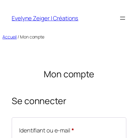
Aller
au
Evelyne Zeiger | Créations
contenu
Accueil
/ Mon compte
Mon compte
Se connecter
Obligatoire
Identifiant ou e-mail
*