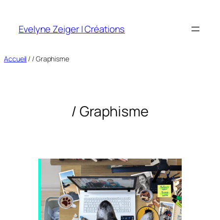
Aller
au
Evelyne Zeiger | Créations
contenu
Accueil
/ / Graphisme
/ Graphisme