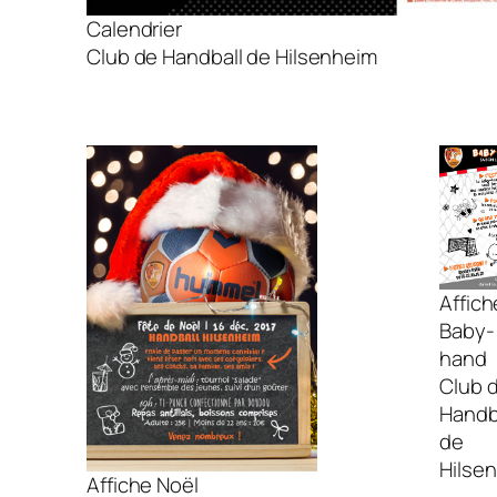
Calendrier
Club de Handball de Hilsenheim
Affich
Baby-
hand
Club 
Handb
de
Hilse
Affiche Noël